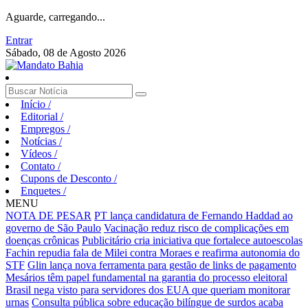
Aguarde, carregando...
Entrar
Sábado, 08 de Agosto 2026
Início
/
Editorial
/
Empregos
/
Notícias
/
Vídeos
/
Contato
/
Cupons de Desconto
/
Enquetes
/
MENU
NOTA DE PESAR
PT lança candidatura de Fernando Haddad ao
governo de São Paulo
Vacinação reduz risco de complicações em
doenças crônicas
Publicitário cria iniciativa que fortalece autoescolas
Fachin repudia fala de Milei contra Moraes e reafirma autonomia do
STF
Glin lança nova ferramenta para gestão de links de pagamento
Mesários têm papel fundamental na garantia do processo eleitoral
Brasil nega visto para servidores dos EUA que queriam monitorar
urnas
Consulta pública sobre educação bilíngue de surdos acaba