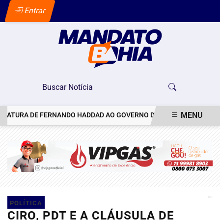
Entrar
MENU
RA DE FERNANDO HADDAD AO GOVERNO DE SÃO PAULO
VACINAÇÃ
EM ALTA
POLÍTICA
CIRO, PDT E A CLÁUSULA DE