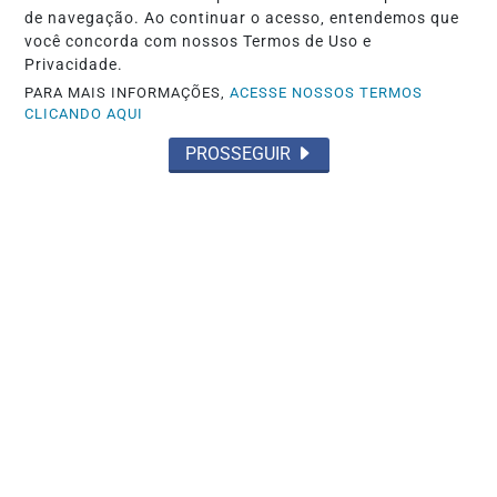
Saiba Mais
de navegação. Ao continuar o acesso, entendemos que
você concorda com nossos Termos de Uso e
Privacidade.
PARA MAIS INFORMAÇÕES,
ACESSE NOSSOS TERMOS
CLICANDO AQUI
POLÍTICA
PROSSEGUIR
OBRIGADO, COMPANHEIROS
Saiba Mais
POLÍTICA
DO MST AO "MSP": A PROVOCAÇÃO DE
ZÉ BERÉ SOBRE O ISOLAMENTO DO
NÚMERO 1
Saiba Mais