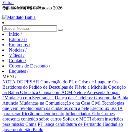
Entrar
Aguarde, carregando...
Quinta-feira, 06 de Agosto 2026
Início
/
Editorial
/
Empregos
/
Notícias
/
Vídeos
/
Contato
/
Cupons de Desconto
/
Enquetes
/
MENU
NOTA DE PESAR
Convenção do PL e Crise de Imagem: Os
Bastidores do Pedido de Desculpas de Flávio a Michelle
Oposição
na Bahia Oficializa Chapa com ACM Neto e Apresenta Slogan
"Mudança com Segurança"
Dança das Cadeiras: Governo da Bahia
Anuncia Mudanças na Comunicação e na Casa Civil
Tecnologias
que vem revolucionam os cuidados com a pele
Electrolux usa IA
para zerar fricção no atendimento
Influenciador Eldo Gomes
apresenta conteúdo sobre carros
Softex e MCTI abrem inscrições
para missão China
PT lança candidatura de Fernando Haddad ao
governo de São Paulo