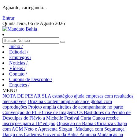
Aguarde, carregando...
Entrar
Quinta-feira, 06 de Agosto 2026
Início
/
Editorial
/
Empregos
/
Notícias
/
Vídeos
/
Contato
/
Cupons de Desconto
/
Enquetes
/
MENU
NOTA DE PESAR
SLA estratégico ajuda empresas com resultados
mensuráveis
Druzina Content amplia alcance global com
coproduções
Projeto amplia direitos de acompanhante no parto
Convenção do PL e Crise de Imagem: Os Bastidores do Pedido de
Desculpas de Flávio a Michelle
Festival Curta Canoa recebe
inscrições para a 16ª edição
Oposição na Bahia Oficializa Chapa
com ACM Neto e Apresenta Slogan "Mudança com Segurança"
Dança das Cadeiras: Governo da Bahia Anuncia Mudanças na