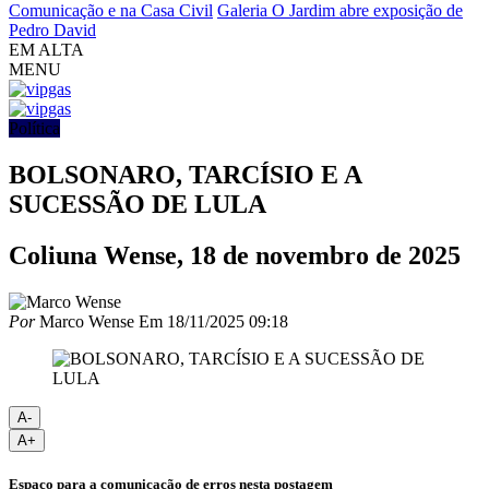
Comunicação e na Casa Civil
Galeria O Jardim abre exposição de
Pedro David
EM ALTA
MENU
Política
BOLSONARO, TARCÍSIO E A
SUCESSÃO DE LULA
Coliuna Wense, 18 de novembro de 2025
Por
Marco Wense
Em
18/11/2025 09:18
A-
A+
Espaço para a comunicação de erros nesta postagem