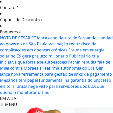
Contato
/
Cupons de Desconto
/
Enquetes
/
NOTA DE PESAR
PT lança candidatura de Fernando Haddad
ao governo de São Paulo
Vacinação reduz risco de
complicações em doenças crônicas
Fraude em energia
solar no ES gera prejuízo milionário
Publicitário cria
iniciativa que fortalece autoescolas
Fachin repudia fala de
Milei contra Moraes e reafirma autonomia do STF
Glin
lança nova ferramenta para gestão de links de pagamento
Mesários têm papel fundamental na garantia do processo
eleitoral
Brasil nega visto para servidores dos EUA que
queriam monitorar urnas
EM ALTA
MENU