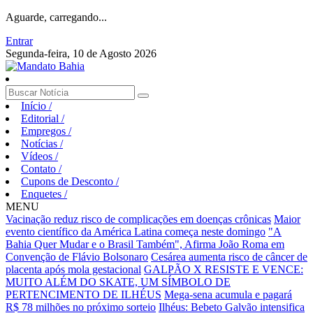
Aguarde, carregando...
Entrar
Segunda-feira, 10 de Agosto 2026
Início
/
Editorial
/
Empregos
/
Notícias
/
Vídeos
/
Contato
/
Cupons de Desconto
/
Enquetes
/
MENU
Vacinação reduz risco de complicações em doenças crônicas
Maior
evento científico da América Latina começa neste domingo
"A
Bahia Quer Mudar e o Brasil Também", Afirma João Roma em
Convenção de Flávio Bolsonaro
Cesárea aumenta risco de câncer de
placenta após mola gestacional
GALPÃO X RESISTE E VENCE:
MUITO ALÉM DO SKATE, UM SÍMBOLO DE
PERTENCIMENTO DE ILHÉUS
Mega-sena acumula e pagará
R$ 78 milhões no próximo sorteio
Ilhéus: Bebeto Galvão intensifica