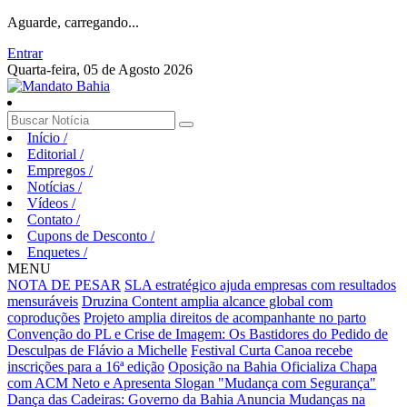
Aguarde, carregando...
Entrar
Quarta-feira, 05 de Agosto 2026
Início
/
Editorial
/
Empregos
/
Notícias
/
Vídeos
/
Contato
/
Cupons de Desconto
/
Enquetes
/
MENU
NOTA DE PESAR
SLA estratégico ajuda empresas com resultados
mensuráveis
Druzina Content amplia alcance global com
coproduções
Projeto amplia direitos de acompanhante no parto
Convenção do PL e Crise de Imagem: Os Bastidores do Pedido de
Desculpas de Flávio a Michelle
Festival Curta Canoa recebe
inscrições para a 16ª edição
Oposição na Bahia Oficializa Chapa
com ACM Neto e Apresenta Slogan "Mudança com Segurança"
Dança das Cadeiras: Governo da Bahia Anuncia Mudanças na